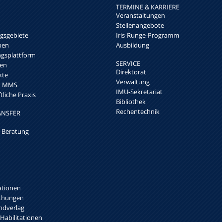
TERMINE & KARRIERE
Veranstaltungen
Stellenangebote
sgebiete
Iris-Runge-Programm
pen
Ausbildung
ngsplattform
SERVICE
en
Direktorat
kte
Verwaltung
rk MMS
IMU-Sekretariat
liche Praxis
Bibliothek
Rechentechnik
ANSFER
 Beratung
ationen
ichungen
mdverlag
 Habilitationen