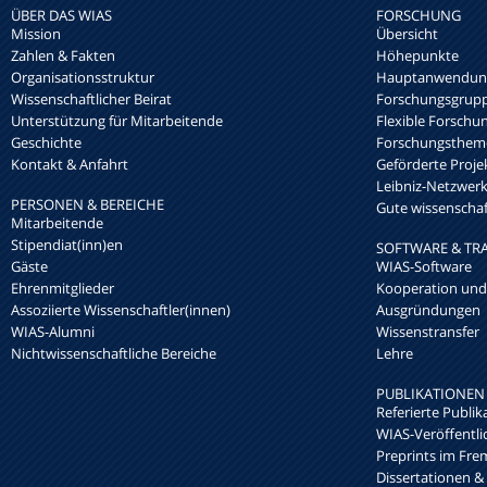
ÜBER DAS WIAS
FORSCHUNG
Mission
Übersicht
Zahlen & Fakten
Höhepunkte
Organisationsstruktur
Hauptanwendung
Wissenschaftlicher Beirat
Forschungsgrup
Unterstützung für Mitarbeitende
Flexible Forschu
Geschichte
Forschungsthem
Kontakt & Anfahrt
Geförderte Proje
Leibniz-Netzwe
PERSONEN & BEREICHE
Gute wissenschaft
Mitarbeitende
Stipendiat(inn)en
SOFTWARE & TR
Gäste
WIAS-Software
Ehrenmitglieder
Kooperation und
Assoziierte Wissenschaftler(innen)
Ausgründungen
WIAS-Alumni
Wissenstransfer
Nichtwissenschaftliche Bereiche
Lehre
PUBLIKATIONEN
Referierte Publik
WIAS-Veröffentl
Preprints im Fre
Dissertationen &