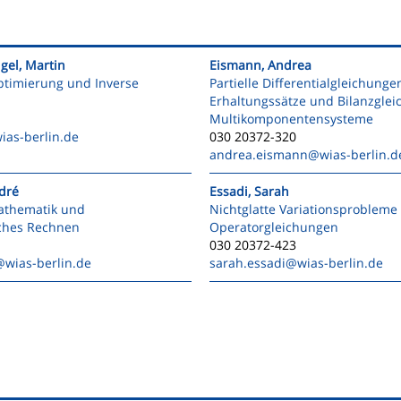
igel, Martin
Eismann, Andrea
ptimierung und Inverse
Partielle Differentialgleichunge
Erhaltungssätze und Bilanzglei
Multikomponentensysteme
ias-berlin.de
030 20372-320
andrea.eismann
@wias-berlin.d
ndré
Essadi, Sarah
athematik und
Nichtglatte Variationsprobleme
iches Rechnen
Operatorgleichungen
030 20372-423
@wias-berlin.de
sarah.essadi
@wias-berlin.de