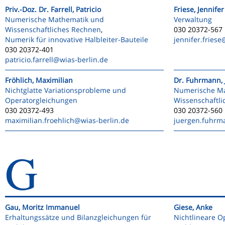
Priv.-Doz. Dr. Farrell, Patricio
Friese, Jennifer
Numerische Mathematik und
Verwaltung
Wissenschaftliches Rechnen
,
030 20372-567
Numerik für innovative Halbleiter-Bauteile
jennifer.friese
030 20372-401
patricio.farrell
@wias-berlin.de
Fröhlich, Maximilian
Dr. Fuhrmann, 
Nichtglatte Variationsprobleme und
Numerische M
Operatorgleichungen
Wissenschaftl
030 20372-493
030 20372-560
maximilian.froehlich
@wias-berlin.de
juergen.fuhrm
G
Gau, Moritz Immanuel
Giese, Anke
Erhaltungssätze und Bilanzgleichungen für
Nichtlineare O