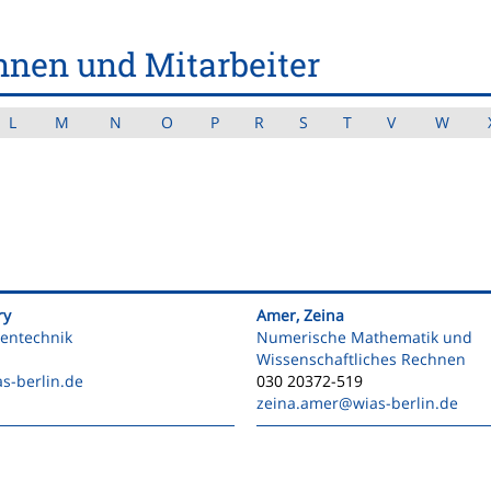
nnen und Mitarbeiter
L
M
N
O
P
R
S
T
V
W
ry
Amer, Zeina
hentechnik
Numerische Mathematik und
Wissenschaftliches Rechnen
s-berlin.de
030 20372-519
zeina.amer
@wias-berlin.de