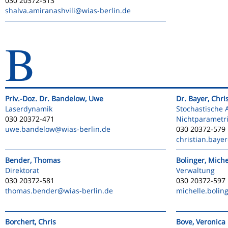
030 20372-513
shalva.amiranashvili
@wias-berlin.de
B
Priv.-Doz. Dr. Bandelow, Uwe
Dr. Bayer, Chri
Laserdynamik
Stochastische 
030 20372-471
Nichtparametri
uwe.bandelow
@wias-berlin.de
030 20372-579
christian.bayer
Bender, Thomas
Bolinger, Miche
Direktorat
Verwaltung
030 20372-581
030 20372-597
thomas.bender
@wias-berlin.de
michelle.bolin
Borchert, Chris
Bove, Veronica