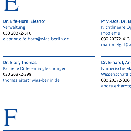
E
Dr. Eife-Horn, Eleanor
Priv.-Doz. Dr. E
Verwaltung
Nichtlineare O
030 20372-510
Probleme
eleanor.eife-horn
@wias-berlin.de
030 20372-413
martin.eigel
@w
Dr. Eiter, Thomas
Dr. Erhardt, A
Partielle Differentialgleichungen
Numerische M
030 20372-398
Wissenschaftl
thomas.eiter
@wias-berlin.de
030 20372-336
andre.erhardt
F