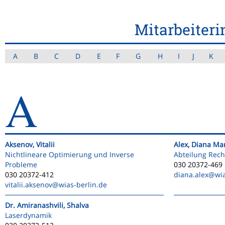
Mitarbeiteri
A
B
C
D
E
F
G
H
I
J
K
A
Aksenov, Vitalii
Alex, Diana Ma
Nichtlineare Optimierung und Inverse
Abteilung Rec
Probleme
030 20372-469
030 20372-412
diana.alex
@wia
vitalii.aksenov
@wias-berlin.de
Dr. Amiranashvili, Shalva
Laserdynamik