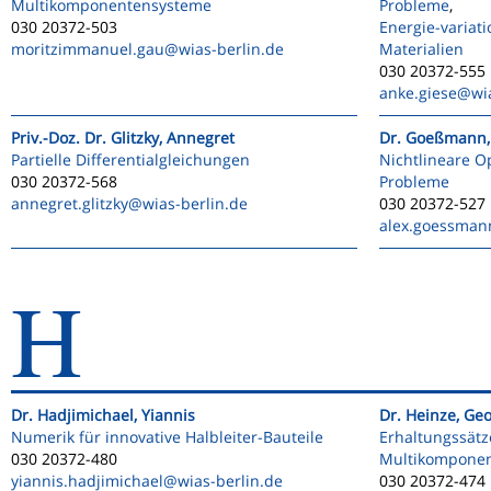
Multikomponentensysteme
Probleme
,
030 20372-503
Energie-variat
moritzimmanuel.gau
@wias-berlin.de
Materialien
030 20372-555
anke.giese
@wia
Priv.-Doz. Dr. Glitzky, Annegret
Dr. Goeßmann,
Partielle Differentialgleichungen
Nichtlineare O
030 20372-568
Probleme
annegret.glitzky
@wias-berlin.de
030 20372-527
alex.goessman
H
Dr. Hadjimichael, Yiannis
Dr. Heinze, Ge
Numerik für innovative Halbleiter-Bauteile
Erhaltungssätz
030 20372-480
Multikompone
yiannis.hadjimichael
@wias-berlin.de
030 20372-474