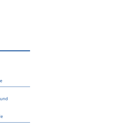
de
 und
de