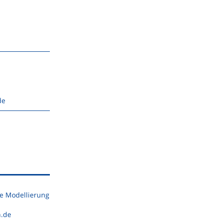
de
e Modellierung
n.de