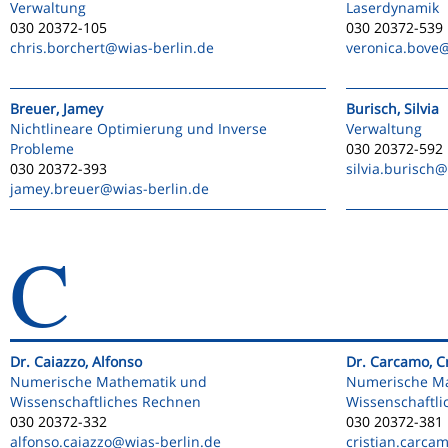
Verwaltung
Laserdynamik
030 20372-105
030 20372-539
chris.borchert
@wias-berlin.de
veronica.bove
@
Breuer, Jamey
Burisch, Silvia
Nichtlineare Optimierung und Inverse
Verwaltung
Probleme
030 20372-592
030 20372-393
silvia.burisch
@
jamey.breuer
@wias-berlin.de
C
Dr. Caiazzo, Alfonso
Dr. Carcamo, Cr
Numerische Mathematik und
Numerische M
Wissenschaftliches Rechnen
Wissenschaftl
030 20372-332
030 20372-381
alfonso.caiazzo
@wias-berlin.de
cristian.carca