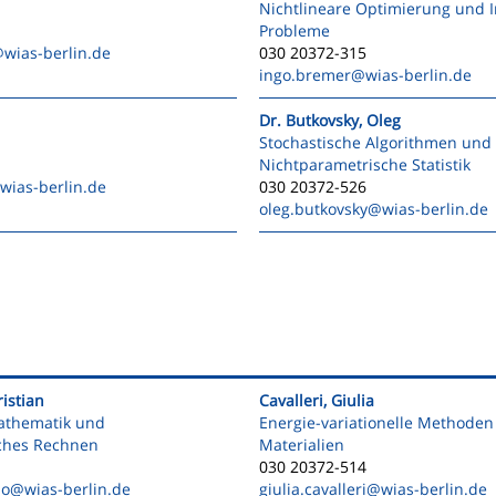
Nichtlineare Optimierung und 
Probleme
wias-berlin.de
030 20372-315
ingo.bremer
@wias-berlin.de
Dr. Butkovsky, Oleg
Stochastische Algorithmen und
Nichtparametrische Statistik
wias-berlin.de
030 20372-526
oleg.butkovsky
@wias-berlin.de
istian
Cavalleri, Giulia
athematik und
Energie-variationelle Methoden 
iches Rechnen
Materialien
030 20372-514
mo
@wias-berlin.de
giulia.cavalleri
@wias-berlin.de