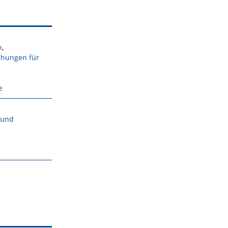
n
,
chungen für
e
 und