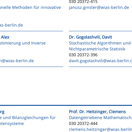
030 20372-415
ionelle Methoden für innovative
janusz.ginster
@wias-berlin.de
s-berlin.de
 Alex
Dr. Gogolashvili, Davit
ptimierung und Inverse
Stochastische Algorithmen und
Nichtparametrische Statistik
030 20372-396
n
@wias-berlin.de
davit.gogolashvili
@wias-berlin.
org
Prof. Dr. Heitzinger, Clemens
e und Bilanzgleichungen für
Datengetriebene Mathematisch
ntensysteme
030 20372-444
clemens.heitzinger
@wias-berli