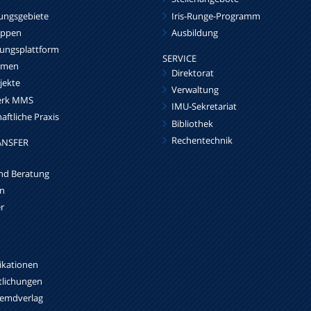
ngsgebiete
Iris-Runge-Programm
uppen
Ausbildung
hungsplattform
SERVICE
emen
Direktorat
jekte
Verwaltung
werk MMS
IMU-Sekretariat
aftliche Praxis
Bibliothek
Rechentechnik
ANSFER
nd Beratung
n
r
likationen
tlichungen
remdverlag