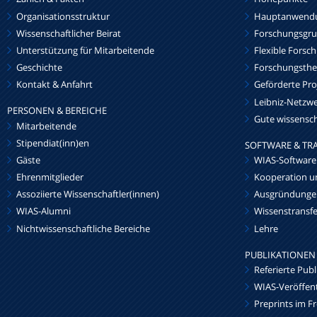
Organisationsstruktur
Hauptanwendu
Wissenschaftlicher Beirat
Forschungsgr
Unterstützung für Mitarbeitende
Flexible Forsc
Geschichte
Forschungsth
Kontakt & Anfahrt
Geförderte Pro
Leibniz-Netz
PERSONEN & BEREICHE
Gute wissensch
Mitarbeitende
Stipendiat(inn)en
SOFTWARE & TR
Gäste
WIAS-Software
Ehrenmitglieder
Kooperation u
Assoziierte Wissenschaftler(innen)
Ausgründunge
WIAS-Alumni
Wissenstransfe
Nichtwissenschaftliche Bereiche
Lehre
PUBLIKATIONEN
Referierte Pub
WIAS-Veröffen
Preprints im F