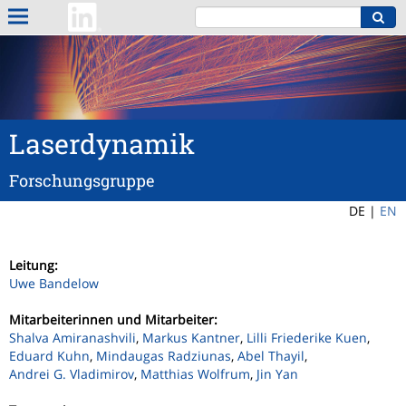
Laserdynamik
Forschungsgruppe
DE |
EN
Leitung:
Uwe Bandelow
Mitarbeiterinnen und Mitarbeiter:
Shalva Amiranashvili
,
Markus Kantner
,
Lilli Friederike Kuen
,
Eduard Kuhn
,
Mindaugas Radziunas
,
Abel Thayil
,
Andrei G. Vladimirov
,
Matthias Wolfrum
,
Jin Yan