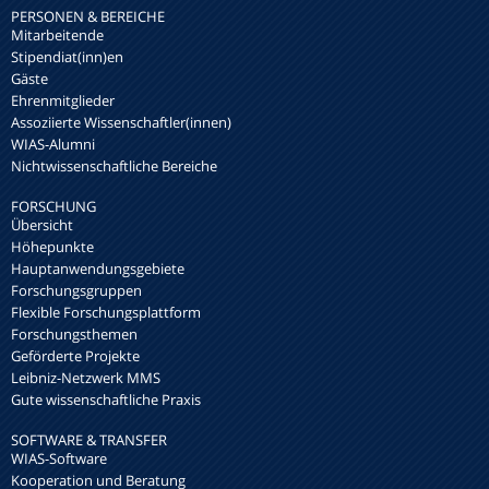
PERSONEN & BEREICHE
Mitarbeitende
Stipendiat(inn)en
Gäste
Ehrenmitglieder
Assoziierte Wissenschaftler(innen)
WIAS-Alumni
Nichtwissenschaftliche Bereiche
FORSCHUNG
Übersicht
Höhepunkte
Hauptanwendungsgebiete
Forschungsgruppen
Flexible Forschungsplattform
Forschungsthemen
Geförderte Projekte
Leibniz-Netzwerk MMS
Gute wissenschaftliche Praxis
SOFTWARE & TRANSFER
WIAS-Software
Kooperation und Beratung