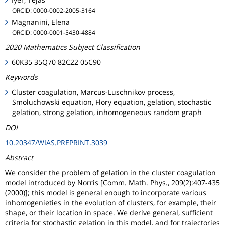
ORCID: 0000-0002-2005-3164
Magnanini, Elena
ORCID: 0000-0001-5430-4884
2020 Mathematics Subject Classification
60K35 35Q70 82C22 05C90
Keywords
Cluster coagulation, Marcus-Luschnikov process,
Smoluchowski equation, Flory equation, gelation, stochastic
gelation, strong gelation, inhomogeneous random graph
DOI
10.20347/WIAS.PREPRINT.3039
Abstract
We consider the problem of gelation in the cluster coagulation
model introduced by Norris [Comm. Math. Phys., 209(2):407-435
(2000)]; this model is general enough to incorporate various
inhomogenieties in the evolution of clusters, for example, their
shape, or their location in space. We derive general, sufficient
criteria for stochastic gelation in this model, and for trajectories