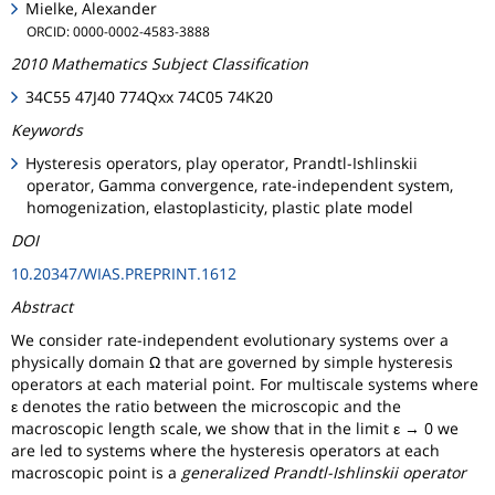
Mielke, Alexander
ORCID: 0000-0002-4583-3888
2010 Mathematics Subject Classification
34C55 47J40 774Qxx 74C05 74K20
Keywords
Hysteresis operators, play operator, Prandtl-Ishlinskii
operator, Gamma convergence, rate-independent system,
homogenization, elastoplasticity, plastic plate model
DOI
10.20347/WIAS.PREPRINT.1612
Abstract
We consider rate-independent evolutionary systems over a
physically domain Ω that are governed by simple hysteresis
operators at each material point. For multiscale systems where
ε denotes the ratio between the microscopic and the
macroscopic length scale, we show that in the limit ε → 0 we
are led to systems where the hysteresis operators at each
macroscopic point is a
generalized Prandtl-Ishlinskii operator