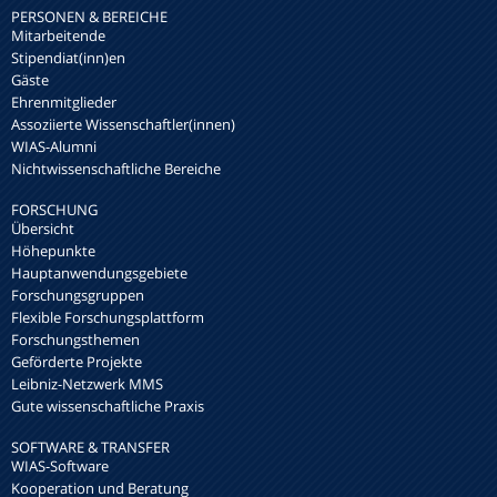
PERSONEN & BEREICHE
Mitarbeitende
Stipendiat(inn)en
Gäste
Ehrenmitglieder
Assoziierte Wissenschaftler(innen)
WIAS-Alumni
Nichtwissenschaftliche Bereiche
FORSCHUNG
Übersicht
Höhepunkte
Hauptanwendungsgebiete
Forschungsgruppen
Flexible Forschungsplattform
Forschungsthemen
Geförderte Projekte
Leibniz-Netzwerk MMS
Gute wissenschaftliche Praxis
SOFTWARE & TRANSFER
WIAS-Software
Kooperation und Beratung