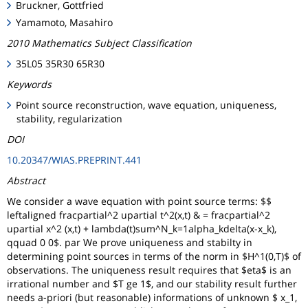
Bruckner, Gottfried
Yamamoto, Masahiro
2010 Mathematics Subject Classification
35L05 35R30 65R30
Keywords
Point source reconstruction, wave equation, uniqueness,
stability, regularization
DOI
10.20347/WIAS.PREPRINT.441
Abstract
We consider a wave equation with point source terms: $$
leftaligned fracpartial^2 upartial t^2(x,t) & = fracpartial^2
upartial x^2 (x,t) + lambda(t)sum^N_k=1alpha_kdelta(x-x_k),
qquad 0
0$. par We prove uniqueness and stabilty in
determining point sources in terms of the norm in $H^1(0,T)$ of
observations. The uniqueness result requires that $eta$ is an
irrational number and $T ge 1$, and our stability result further
needs a-priori (but reasonable) informations of unknown $ x_1,