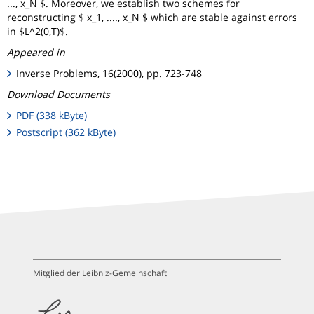
..., x_N $. Moreover, we establish two schemes for
reconstructing $ x_1, ...., x_N $ which are stable against errors
in $L^2(0,T)$.
Appeared in
Inverse Problems, 16(2000), pp. 723-748
Download Documents
PDF (338 kByte)
Postscript (362 kByte)
Mitglied der Leibniz-Gemeinschaft