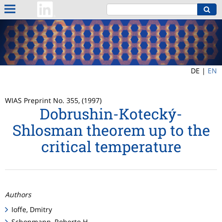
DE |
EN
WIAS Preprint No. 355, (1997)
Dobrushin-Kotecký-
Shlosman theorem up to the
critical temperature
Authors
Ioffe, Dmitry
Schonmann, Roberto H.