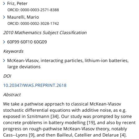
Friz, Peter
ORCID: 0000-0003-2571-8388
Maurelli, Mario
ORCID: 0000-0002-3028-1742
2010 Mathematics Subject Classification
60F99 60F10 60G09
Keywords
McKean-Vlasov, interacting particles, lithium-ion batteries,
large deviations
DOI
10.20347/WIAS.PREPRINT.2618
Abstract
We take a pathwise approach to classical McKean-Vlasov
stochastic differential equations with additive noise, as e.g.
exposed in Sznitmann [34]. Our study was prompted by some
concrete problems in battery modelling [19], and also by recent
progress on rough-pathwise McKean-Vlasov theory, notably
Cass--Lyons [9], and then Bailleul, Catellier and Delarue [4].