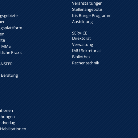
Veranstaltungen
Stellenangebote
sgebiete
Iris-Runge-Programm
pen
Ausbildung
ngsplattform
SERVICE
en
Direktorat
kte
Verwaltung
rk MMS
IMU-Sekretariat
liche Praxis
Bibliothek
Rechentechnik
ANSFER
 Beratung
ationen
ichungen
mdverlag
 Habilitationen