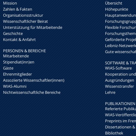
Mission
Übersicht
Zahlen & Fakten
Höhepunkte
Organisationsstruktur
Hauptanwendung
Wissenschaftlicher Beirat
Forschungsgrup
Unterstützung für Mitarbeitende
Flexible Forschu
Geschichte
Forschungsthem
Kontakt & Anfahrt
Geförderte Proje
Leibniz-Netzwe
PERSONEN & BEREICHE
Gute wissenschaft
Mitarbeitende
Stipendiat(inn)en
SOFTWARE & TR
Gäste
WIAS-Software
Ehrenmitglieder
Kooperation und
Assoziierte Wissenschaftler(innen)
Ausgründungen
WIAS-Alumni
Wissenstransfer
Nichtwissenschaftliche Bereiche
Lehre
PUBLIKATIONEN
Referierte Publik
WIAS-Veröffentl
Preprints im Fre
Dissertationen &
Bibliothek