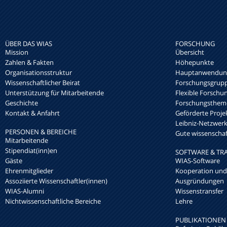
ÜBER DAS WIAS
FORSCHUNG
Mission
Übersicht
Zahlen & Fakten
Höhepunkte
Organisationsstruktur
Hauptanwendung
Wissenschaftlicher Beirat
Forschungsgrup
Unterstützung für Mitarbeitende
Flexible Forschu
Geschichte
Forschungsthem
Kontakt & Anfahrt
Geförderte Proje
Leibniz-Netzwe
PERSONEN & BEREICHE
Gute wissenschaft
Mitarbeitende
Stipendiat(inn)en
SOFTWARE & TR
Gäste
WIAS-Software
Ehrenmitglieder
Kooperation und
Assoziierte Wissenschaftler(innen)
Ausgründungen
WIAS-Alumni
Wissenstransfer
Nichtwissenschaftliche Bereiche
Lehre
PUBLIKATIONEN