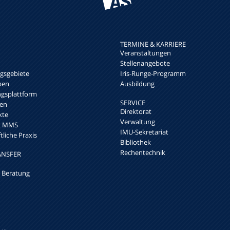
TERMINE & KARRIERE
Veranstaltungen
Stellenangebote
sgebiete
Iris-Runge-Programm
pen
Ausbildung
ngsplattform
SERVICE
en
Direktorat
kte
Verwaltung
rk MMS
IMU-Sekretariat
liche Praxis
Bibliothek
Rechentechnik
ANSFER
 Beratung