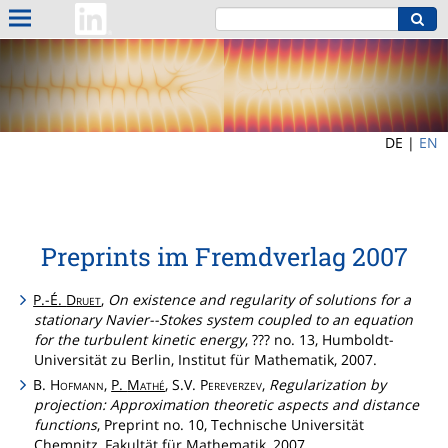
DE |
EN
Preprints im Fremdverlag 2007
P.-É.
Druet
,
On existence and regularity of solutions for a
stationary Navier--Stokes system coupled to an equation
for the turbulent kinetic energy
, ??? no. 13, Humboldt-
Universität zu Berlin, Institut für Mathematik, 2007.
B.
Hofmann
,
P.
Mathé
, S.V.
Pereverzev
,
Regularization by
projection: Approximation theoretic aspects and distance
functions
, Preprint no. 10, Technische Universität
Chemnitz, Fakultät für Mathematik, 2007.