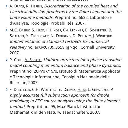
A.
Bradji
, R.
Herbin
,
Discretization of the coupled heat and
electrical diffusion problems by the finite element and the
finite volume methods
, Preprint no. 6632, Laboratoire
d'Analyse, Topologie, Probabilités, 2007.
M.C.
Babiuc
, S.
Husa
, I.
Hinder
,
Ch
.
Lechner
, E.
Schnetter
, B.
Szialagyi
, Y.
Zlochower
, N.
Dorband
, D.
Pollney
, J.
Winicour
,
Implementation of standard testbeds for numerical
relativity
no. arXiv:0709.3559 [gr-qc], Cornell University,
2007.
P.
Colli
,
A.
Segatti
,
Uniform attractors for a phase transition
model coupling momentum balance and phase dynamics
,
Preprint no. 20PV07/19/0, Istituto di Matematica Applicata
e Tecnologie Informatiche, Consiglio Nazionale delle
Ricerche, 2007.
F.
Drechsler
, C.H.
Wolters
,
Th
.
Dierkes
,
H.
Si
, L.
Grasedyck
,
A
highly accurate full subtraction approach for dipole
modelling in EEG source analysis using the finite element
method
, Preprint no. 95, Max-Planck-Institut für
Mathematik in den Naturwissenschaften, 2007.