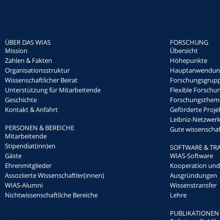
ÜBER DAS WIAS
FORSCHUNG
Mission
Übersicht
Zahlen & Fakten
Höhepunkte
Organisationsstruktur
Hauptanwendung
Wissenschaftlicher Beirat
Forschungsgrup
Unterstützung für Mitarbeitende
Flexible Forschu
Geschichte
Forschungsthem
Kontakt & Anfahrt
Geförderte Proje
Leibniz-Netzwe
PERSONEN & BEREICHE
Gute wissenschaft
Mitarbeitende
Stipendiat(inn)en
SOFTWARE & TR
Gäste
WIAS-Software
Ehrenmitglieder
Kooperation und
Assoziierte Wissenschaftler(innen)
Ausgründungen
WIAS-Alumni
Wissenstransfer
Nichtwissenschaftliche Bereiche
Lehre
PUBLIKATIONEN