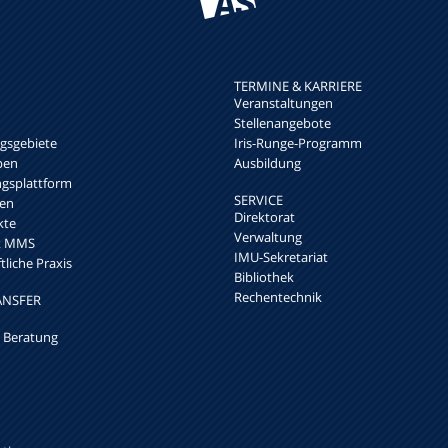
TERMINE & KARRIERE
Veranstaltungen
Stellenangebote
sgebiete
Iris-Runge-Programm
pen
Ausbildung
ngsplattform
SERVICE
en
Direktorat
kte
Verwaltung
rk MMS
IMU-Sekretariat
liche Praxis
Bibliothek
Rechentechnik
ANSFER
 Beratung