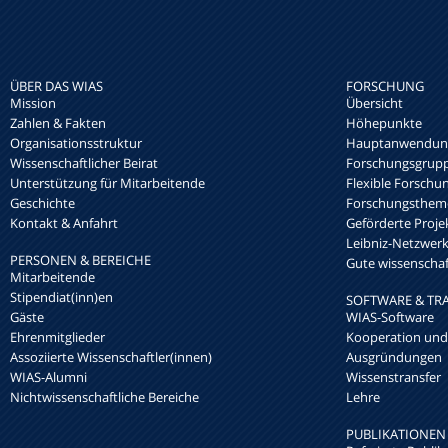
ÜBER DAS WIAS
FORSCHUNG
Mission
Übersicht
Zahlen & Fakten
Höhepunkte
Organisationsstruktur
Hauptanwendung
Wissenschaftlicher Beirat
Forschungsgrup
Unterstützung für Mitarbeitende
Flexible Forschu
Geschichte
Forschungsthem
Kontakt & Anfahrt
Geförderte Proje
Leibniz-Netzwe
PERSONEN & BEREICHE
Gute wissenschaft
Mitarbeitende
Stipendiat(inn)en
SOFTWARE & TR
Gäste
WIAS-Software
Ehrenmitglieder
Kooperation und
Assoziierte Wissenschaftler(innen)
Ausgründungen
WIAS-Alumni
Wissenstransfer
Nichtwissenschaftliche Bereiche
Lehre
PUBLIKATIONEN