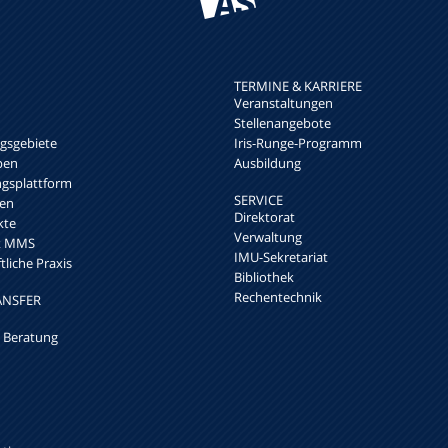
TERMINE & KARRIERE
Veranstaltungen
Stellenangebote
sgebiete
Iris-Runge-Programm
pen
Ausbildung
ngsplattform
SERVICE
en
Direktorat
kte
Verwaltung
rk MMS
IMU-Sekretariat
liche Praxis
Bibliothek
Rechentechnik
ANSFER
 Beratung