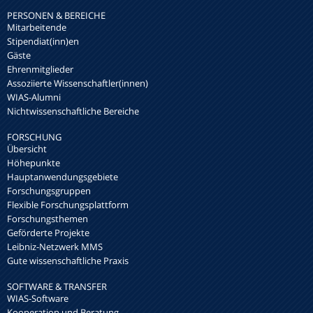
PERSONEN & BEREICHE
Mitarbeitende
Stipendiat(inn)en
Gäste
Ehrenmitglieder
Assoziierte Wissenschaftler(innen)
WIAS-Alumni
Nichtwissenschaftliche Bereiche
FORSCHUNG
Übersicht
Höhepunkte
Hauptanwendungsgebiete
Forschungsgruppen
Flexible Forschungsplattform
Forschungsthemen
Geförderte Projekte
Leibniz-Netzwerk MMS
Gute wissenschaftliche Praxis
SOFTWARE & TRANSFER
WIAS-Software
Kooperation und Beratung