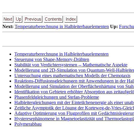
Next:
Temperaturberechnung in Halbleiterbauelementen
Up:
Forschu
Temperaturberechnung in Halbleiterbauelementen
Steuerung von Shape-Memory-Drähten
Stabilität von Verdichtersystemen -- Mathematische Aspekte
Modellierung und 2D-Simulation von Quantum-Well-Halbleiter
Untersuchung eines mathematischen Modells der Chemotaxis
Reaktions-Diffusionsgleichungen mit Anwendungen in der Halb
Modellierung und Simulation der Oberflächenhärtung von Stah
Identifikation von Gebieten erhöhter Absorption aus zeitaufge
Phasenfeldgleichungen und Stefan-Probleme
Halbleitergleichungen mit der Einteilchenenergie als einer una
Zeitliche Asymptotik der Lösung der Korteweg-de-Vries-Glei
Adaptive Optimierung von Flugprofilen mit Gedächtnislegieru
Hysteresephänomene in Magnetoelastizität und Thermoelastopla
Polymerabbau