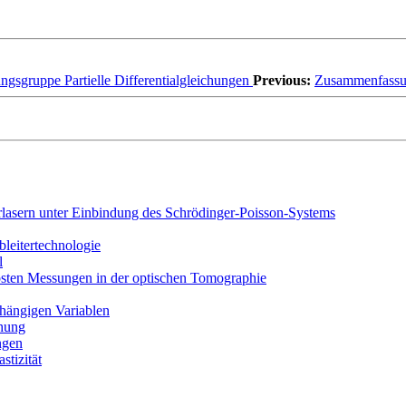
ngsgruppe Partielle Differentialgleichungen
Previous:
Zusammenfass
lasern unter Einbindung des Schrödinger-Poisson-Systems
leitertechnologie
l
lösten Messungen in der optischen Tomographie
bhängigen Variablen
chung
ngen
stizität