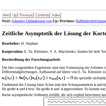
Next:
Adaptive Optimierung von
Up:
Previous:
Halbleitergleichung
Zeitliche Asymptotik der Lösung der Kort
Bearbeiter:
H. Stephan
Kooperation:
E. Ya. Khruslov, V. A. Marchenko, Institut für tiefe 
Beschreibung der Forschungsarbeit:
Die hier vorgestellten Ergebnisse sind eine Fortsetzung der Arbeiten
Differentialgleichungen. Aufbauend auf Ideen von E. Ya. Khruslov (s
für spezielle nichta
Funktional der Lösung einer Schar (mit den Scharparametern
x
und
t
für große
x
und
t
bzw. für große
x
und
-t
approximiert. So konnte na
flache asymptotische Solitonen zerfällt, die sich explizit berechnen la