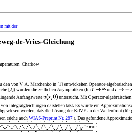
en mit der
eweg-de-Vries-Gleichung
Temperaturen, Charkow
 zu den von V. A. Marchenko in [1] entwickelten Operator-algebraischen
iehe [2]) wurden die zeitlichen Asymptotiken (für
und
bklingende Anfangswerte
untersucht. Mit Operator-algebraischen
) von Integralgleichungen darstellen läßt. Es wurde ein Approximation
chgewiesen werden, daß die Lösung der KdVE an der Wellenfront (für
ssen (siehe auch
WIAS-Preprint Nr. 287
). Das gefundene Approximation