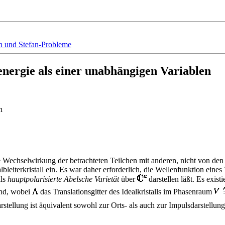
n und Stefan-Probleme
energie als einer unabhängigen Variablen
h
e Wechselwirkung der betrachteten Teilchen mit anderen, nicht von den
bleiterkristall ein. Es war daher erforderlich, die Wellenfunktion eine
als
hauptpolarisierte Abelsche Varietät
über
darstellen läßt. Es exist
sind, wobei
das Translationsgitter des Idealkristalls im Phasenraum
arstellung ist äquivalent sowohl zur Orts- als auch zur Impulsdarstell