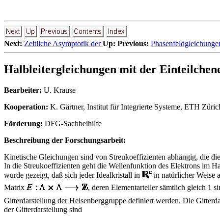
Next:
Zeitliche Asymptotik der
Up:
Previous:
Phasenfeldgleichunge
Halbleitergleichungen mit der Einteilchen
Bearbeiter:
U. Krause
Kooperation:
K. Gärtner, Institut für Integrierte Systeme, ETH Züric
Förderung:
DFG-Sachbeihilfe
Beschreibung der Forschungsarbeit:
Kinetische Gleichungen sind von Streukoeffizienten abhängig, die di
In die Streukoeffizienten geht die Wellenfunktion des Elektrons im Hal
wurde gezeigt, daß sich jeder Idealkristall in
in natürlicher Weise 
Matrix
, deren Elementarteiler sämtlich gleich 1 
Gitterdarstellung der Heisenberggruppe definiert werden. Die Gitterd
der Gitterdarstellung sind