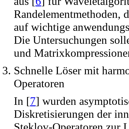
aus [
6
] für Waveletalgor
Randelementmethoden, di
auf wichtige anwendungsr
Die Untersuchungen solle
und Matrixkompressionen
Schnelle Löser mit harm
Operatoren
In [
7
] wurden asymptotis
Diskretisierungen der in
Steklov-Operatoren zur 