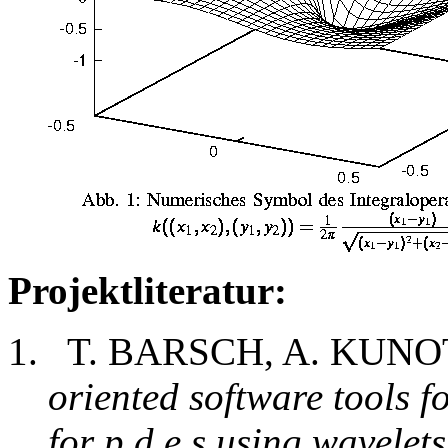
Projektliteratur:
T. BARSCH, A. KUNO
oriented software tools 
for p.d.e.s using wavelets