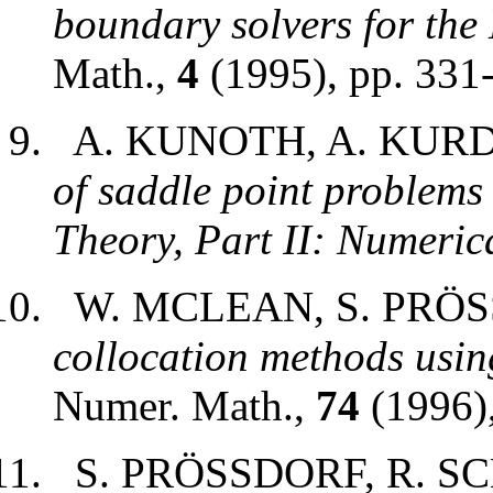
boundary solvers for the
Math.,
4
(1995), pp. 331
A. KUNOTH, A. KUR
of saddle point problems 
Theory, Part II: Numeric
W. MCLEAN, S. PRÖ
collocation methods using
Numer. Math.,
74
(1996),
S. PRÖSSDORF, R. S