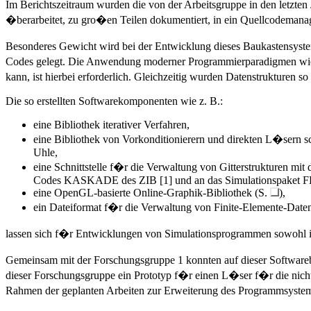
Im Berichtszeitraum wurden die von der Arbeitsgruppe in den letz
�berarbeitet, zu gro�en Teilen dokumentiert, in ein Quellcodemanag
Besonderes Gewicht wird bei der Entwicklung dieses Baukastensystems
Codes gelegt. Die Anwendung moderner Programmierparadigmen wie 
kann, ist hierbei erforderlich. Gleichzeitig wurden Datenstrukture
Die so erstellten Softwarekomponenten wie z. B.:
eine Bibliothek iterativer Verfahren,
eine Bibliothek von Vorkonditionierern und direkten L�sern s
Uhle,
eine Schnittstelle f�r die Verwaltung von Gitterstrukturen 
Codes KASKADE des ZIB [1] und an das Simulationspake
eine OpenGL-basierte Online-Graphik-Bibliothek (S.
),
ein Dateiformat f�r die Verwaltung von Finite-Elemente-Daten
lassen sich f�r Entwicklungen von Simulationsprogrammen sowohl i
Gemeinsam mit der Forschungsgruppe 1 konnten auf dieser Software
dieser Forschungsgruppe ein Prototyp f�r einen L�ser f�r die nich
Rahmen der geplanten Arbeiten zur Erweiterung des Programmsystem