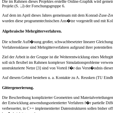
Die im Rahmen dieses Projektes erstellte Online-Graphik wird gemei
Projekt (S.
) der Forschungsgruppe 6.
Auf dem im April dieses Jahres gemeinsam mit dem Konrad-Zuse-Zent
wurden diese programmtechnischen Ans�tze vorgestellt und mit Kolle
Algebraische Mehrgitterverfahren.
Die schnelle Aufl�sung großer, schwachbesetzter linearer Gleichungs
Verfahrensklasse sind Mehrgitterverfahren aufgrund ihrer potentielle
Ziel der Arbeit in der Gruppe ist die Weiterentwicklung eines Mehrgit
soll sich flexibel im Rahmen komplexer Simulationsprobleme verwend
unstrukturierte Netze [3] sind von Vorteil f�r das Verst�ndnis diese
Auf diesem Gebiet bestehen u. a. Kontakte zu A. Reusken (TU Ein
Gittergenerierung.
Die Beschreibung komplizierter Geometrien und Materialverteilungen 
der Entwicklung anwendungsorientierter Verfahren f�r partielle Diff
verbesserter, in C++ implementierter Datenstrukturen sollen bisher 