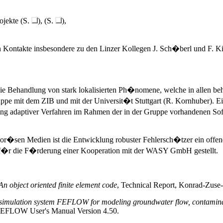
rojekte (S.
), (S.
),
n Kontakte insbesondere zu den Linzer Kollegen J. Sch�berl und F. K
e Behandlung von stark lokalisierten Ph�nomene, welche in allen be
pe mit dem ZIB und mit der Universit�t Stuttgart (R. Kornhuber). Ein 
adaptiver Verfahren im Rahmen der in der Gruppe vorhandenen Softwa
por�sen Medien ist die Entwicklung robuster Fehlersch�tzer ein off
f�r die F�rderung einer Kooperation mit der WASY GmbH gestellt.
 object oriented finite element code
, Technical Report, Konrad-Zuse-
nt simulation system FEFLOW for modeling groundwater flow, contamina
 FEFLOW User's Manual Version 4.50.