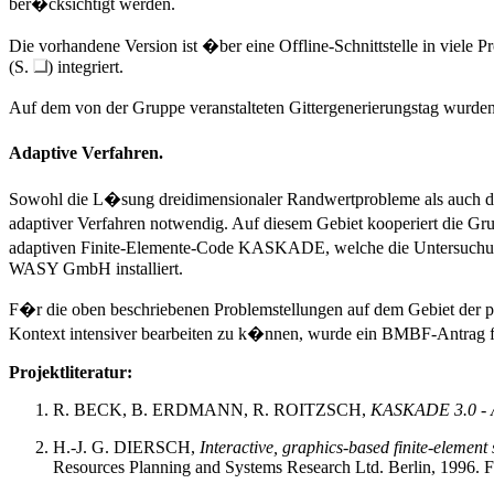
ber�cksichtigt werden.
Die vorhandene Version ist �ber eine Offline-Schnittstelle in viele P
(S.
) integriert.
Auf dem von der Gruppe veranstalteten Gittergenerierungstag wurde
Adaptive Verfahren.
Sowohl die L�sung dreidimensionaler Randwertprobleme als auch di
adaptiver Verfahren notwendig. Auf diesem Gebiet kooperiert die Grup
adaptiven Finite-Elemente-Code KASKADE, welche die Untersuchung 
WASY GmbH installiert.
F�r die oben beschriebenen Problemstellungen auf dem Gebiet der 
Kontext intensiver bearbeiten zu k�nnen, wurde ein BMBF-Antrag 
Projektliteratur:
R. BECK, B. ERDMANN, R. ROITZSCH,
KASKADE 3.0 - An
H.-J. G. DIERSCH,
Interactive, graphics-based finite-eleme
Resources Planning and Systems Research Ltd. Berlin, 1996.