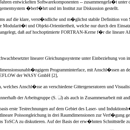
ten Jahren entwickelten Softwarekomponenten -- zusammengefa�t unt
ementsystem �berf�hrt und im Institut zur Diskussion gestellt.
 auf die klare, verst�ndliche und m�glichst stabile Definition von S
Modularit�t und Objekt-Orientiertheit, welche nur durch den Einsa
n so angelegt, daß auf hochoptimierte FORTRAN-Kerne f�r die lineare 
chwachbesetzter linearer Gleichungssysteme unter Einbeziehung von im
mit dimensionsunabh�ngigem Programminterface, mit Anschl�ssen an den
t FEFLOW der WASY GmbH [2],
, welches Anschl�sse an verschiedene Gittergeneratoren und Visualis
nnerhalb der Arbeitsgruppe (S.
) als auch in Zusammenarbeit mit an
basis erste Testrechnungen auf dem Gebiet des Laser- und Induktion
tlineare Poissongleichung in drei Raumdimensionen zur Verf�gung ge
s ToSCA zu diskutieren. Auf der Basis der erw�hnten Schnittstelle 