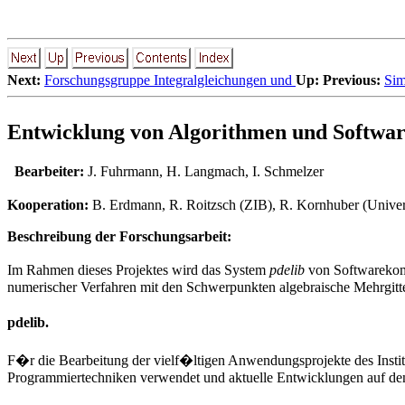
Next:
Forschungsgruppe Integralgleichungen und
Up:
Previous:
Sim
Entwicklung von Algorithmen und Softwar
Bearbeiter:
J. Fuhrmann
,
H. Langmach
,
I. Schmelzer
Kooperation:
B. Erdmann, R. Roitzsch (ZIB), R. Kornhuber (Univers
Beschreibung der Forschungsarbeit:
Im Rahmen dieses Projektes wird das System
pdelib
von Softwarekomp
numerischer Verfahren mit den Schwerpunkten algebraische Mehrgitter
pdelib.
F�r die Bearbeitung der vielf�ltigen Anwendungsprojekte des Insti
Programmiertechniken verwendet und aktuelle Entwicklungen auf de