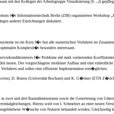
nsam mit den Kollegen der Arbeitsgruppe Visualisierung (S.
) gepfle
rum f�r Informationstechnik Berlin (ZIB) organisierten Workshop ,,Da
gen anderer Einrichtungen diskutiert.
systeme ist ein Kern f�r fast alle numerischen Verfahren im Zusammen
n optimalen Komplexit�t besonders interessant.
tervorkonditionierers f�r Probleme mit stark variierenden Koeffiziente
en lassen. Der vorgeschlagene modulare Aufbau und eine einheitliche 
r Verfahren und sollen eine effiziente Implementation erm�glichen.
dhoven), D. Braess (Universität Bochum) und K. G�rtner (ETH Z�rich
in zwei und drei Raumdimensionen sowie die Generierung von Gittern, 
erentialgleichungen. Hierzu wird von I. Schmelzer an einer neuen Versi
offengebliebene W�nsche von Nutzern behandelt werden. Gleichzeitig ka