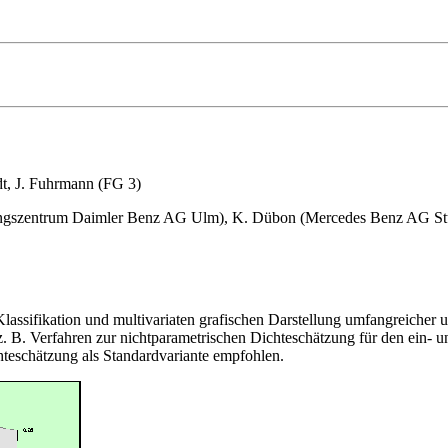
dt
,
J. Fuhrmann
(FG 3)
ngszentrum Daimler Benz AG Ulm), K. Dübon (Mercedes Benz AG Stu
Klassifikation und multivariaten grafischen Darstellung umfangreiche
 z. B. Verfahren zur nichtparametrischen Dichteschätzung für den ein
teschätzung als Standardvariante empfohlen.