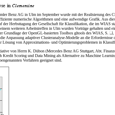
imler Benz AG in Ulm im September wurde mit der Realisierung des Cl
ffiziente numerische Algorithmen und eine aufwendige Grafik. Aus die
er Herbsttagung der Gesellschaft für Klassifikation, die im WIAS statt
m weiteren Arbeitstreffen in Ulm wurden Vorträge gehalten und eine e
f der Grundlage der OpenGL-basierten Toolbox gltools des WIAS, S.
,
 die Anpassung adaptiver Clusteranalyse-Modelle an die Erfordernisse 
ur Lösung von Approximations- und Optimierungsproblemen in Klassifi
itiative von Herrn K. Dübon (Mercedes Benz AG Stuttgart, Abt. Finanzc
ch Kredit Scoring und Data Mining als Alternative zu Maschine Learn
 obengenannten Verfahren geeignet sind.