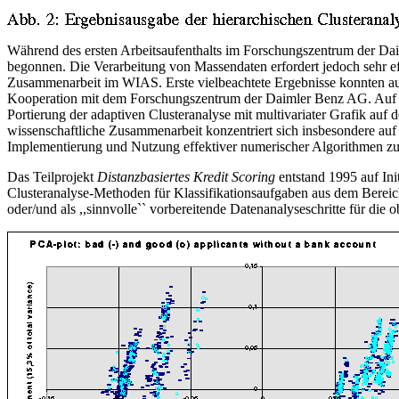
Während des ersten Arbeitsaufenthalts im Forschungszentrum der Da
begonnen. Die Verarbeitung von Massendaten erfordert jedoch sehr e
Zusammenarbeit im WIAS. Erste vielbeachtete Ergebnisse konnten auf d
Kooperation mit dem Forschungszentrum der Daimler Benz AG. Auf eine
Portierung der adaptiven Clusteranalyse mit multivariater Grafik au
wissenschaftliche Zusammenarbeit konzentriert sich insbesondere auf
Implementierung und Nutzung effektiver numerischer Algorithmen z
Das Teilprojekt
Distanzbasiertes Kredit Scoring
entstand 1995 auf In
Clusteranalyse-Methoden für Klassifikationsaufgaben aus dem Berei
oder/und als ,,sinnvolle`` vorbereitende Datenanalyseschritte für die