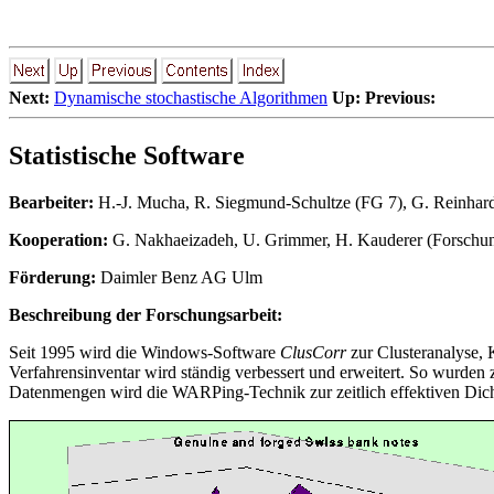
Next:
Dynamische stochastische Algorithmen
Up:
Previous:
Statistische Software
Bearbeiter:
H.-J. Mucha
, R. Siegmund-Schultze (FG 7),
G. Reinhar
Kooperation:
G. Nakhaeizadeh, U. Grimmer, H. Kauderer (Forschu
Förderung:
Daimler Benz AG Ulm
Beschreibung der Forschungsarbeit:
Seit 1995 wird die Windows-Software
ClusCorr
zur Clusteranalyse, 
Verfahrensinventar wird ständig verbessert und erweitert. So wurden
Datenmengen wird die WARPing-Technik zur zeitlich effektiven Dich