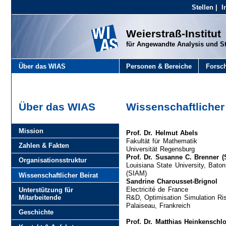
Stellen
|
I
Weierstraß-Institut
für Angewandte Analysis und S
Über das WIAS
Personen & Bereiche
Forsc
Über das WIAS
Wissenschaftlicher
Mission
Prof. Dr. Helmut Abels
Fakultät für Mathematik
Zahlen & Fakten
Universität Regensburg
Prof. Dr. Susanne C. Brenner (S
Organisationsstruktur
Louisiana State University, Bato
(SIAM)
Wissenschaftlicher Beirat
Sandrine Charousset-Brignol
Electricité de France
Unterstützung für
R&D, Optimisation Simulation Ris
Mitarbeitende
Palaiseau, Frankreich
Geschichte
Prof. Dr. Matthias Heinkenschl