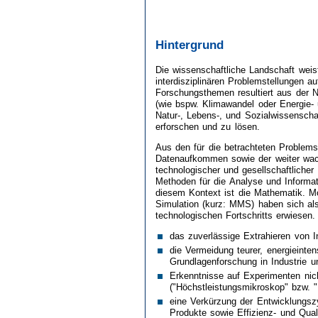
Hintergrund
Die wissenschaftliche Landschaft weis
interdisziplinären Problemstellungen a
Forschungsthemen resultiert aus der No
(wie bspw. Klimawandel oder Energie-
Natur-, Lebens-, und Sozialwissensch
erforschen und zu lösen.
Aus den für die betrachteten Problems
Datenaufkommen sowie der weiter wac
technologischer und gesellschaftliche
Methoden für die Analyse und Informa
diesem Kontext ist die Mathematik. 
Simulation (kurz: MMS) haben sich al
technologischen Fortschritts erwiesen.
das zuverlässige Extrahieren von 
die Vermeidung teurer, energieinte
Grundlagenforschung in Industrie un
Erkenntnisse auf Experimenten nic
("Höchstleistungsmikroskop" bzw. "
eine Verkürzung der Entwicklungsz
Produkte sowie Effizienz- und Qual