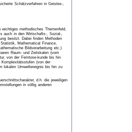
icherte Schätzverfahren in Geistes-,
n wichtiges methodisches Themenfeld,
s auch in den Wirtschafts-, Sozial-,
ng besitzt. Dabei finden Methoden
Statistik, Mathematical Finance,
mathematische Bildverarbeitung etc.)
baren Raum- und Zeitskalen (vom
tur, von der Femtose-kunde bis hin
 Komplexitätsstufen (von der
m lokalen Umweltereignis bis hin zu
schnittscharakter, d.h. die jeweiligen
mstellungen in völlig anderen