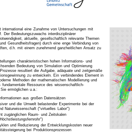
t international eine Zunahme von Untersuchungen mit
uf. Der Bedeutungszuwachs interdisziplinärer
twendigkeit, aktuelle, gesellschaftlich relevante Themen
 und Gesundheitsfragen) durch eine enge Verbindung von
aften, d.h. mit einem zunehmend ganzheitlichen Ansatz zu
tellungen charakteristischen hohen Informations- und
hsenden Bedeutung von Simulation und Optimierung
r Prozesse resultiert die Aufgabe, adäquate und zeitgemäße
tionsgewinnung zu entwickeln. Ein verbindendes Element in
Moderne Methoden der mathematischen Modellierung und
s fundamentale Ressource des wissenschaftlich-
 Sie ermöglichen u.a.:
Informationen aus großen Datensätzen
nsiver und die Umwelt belastender Experimente bei der
d Naturwissenschaft ("virtuelles Labor")
ht zugänglichen Raum- und Zeitskalen
Höchstleistungsfernrohr")
yklen und Reduzierung der Entwicklungskosten neuer
itätssteigerung bei Produktionsprozessen