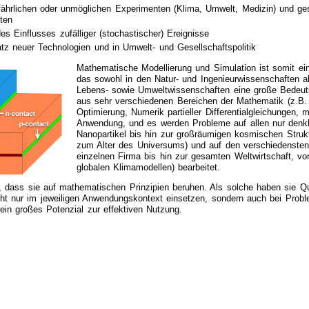
fährlichen oder unmöglichen Experimenten (Klima, Umwelt, Medizin) und ges
ten
 Einflusses zufälliger (stochastischer) Ereignisse
tz neuer Technologien und in Umwelt- und Gesellschaftspolitik
Mathematische Modellierung und Simulation ist somit ei
das sowohl in den Natur- und Ingenieurwissenschaften al
Lebens- sowie Umweltwissenschaften eine große Bedeutu
aus sehr verschiedenen Bereichen der Mathematik (z.B. 
Optimierung, Numerik partieller Differentialgleichungen, 
Anwendung, und es werden Probleme auf allen nur denk
Nanopartikel bis hin zur großräumigen kosmischen Struk
zum Alter des Universums) und auf den verschiedensten
einzelnen Firma bis hin zur gesamten Weltwirtschaft, vo
globalen Klimamodellen) bearbeitet.
dass sie auf mathematischen Prinzipien beruhen. Als solche haben sie Quer
ht nur im jeweiligen Anwendungskontext einsetzen, sondern auch bei Proble
ein großes Potenzial zur effektiven Nutzung.