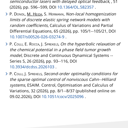
semiconductor lasers with delayed optical feedback
, , 51
(2026), pp. 596--599, DOI
10.1364/OL.582357
.
P.
Dondl
,
M.
Heida
, S.
Hermann
,
Non-local homogenization
limits of discrete elastic spring network models with
random coefficients
, Calculus of Variations and Partial
Differential Equations, 65 (2026), pp. 105/1--105/21, DOI
10.1007/s00526-026-03274-9
.
P.
Colli
, E.
Rocca
, J.
Sprekels
,
On the hyperbolic relaxation of
the chemical potential in a phase field tumor growth
model
, Discrete and Continuous Dynamical Systems --
Series S, 26 (2026), pp. 93--116, DOI
10.3934/dcdss.2026103
.
P.
Colli
, J.
Sprekels
,
Second-order optimality conditions for
the sparse optimal control of nonviscous Cahn--Hilliard
systems
, ESAIM. Control, Optimisation and Calculus of
Variations, 32 (2026), pp. 8/1--8/37 (published online on
09.02.2026), DOI
10.1051/cocv/2025096
.