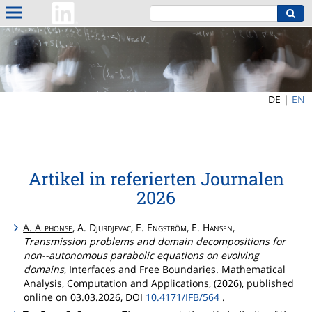
DE |
EN
Artikel in referierten Journalen
2026
A.
Alphonse
, A.
Djurdjevac
, E.
Engström
, E.
Hansen
,
Transmission problems and domain decompositions for
non--autonomous parabolic equations on evolving
domains
, Interfaces and Free Boundaries. Mathematical
Analysis, Computation and Applications, (2026), published
online on 03.03.2026, DOI
10.4171/IFB/564
.