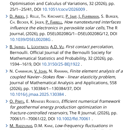
Optimisation and Calculus of Variations, 32 (2026), pp.
25/1--25/41, DOI
10.1051/cocv/2026009
.
D.
Abdel
, J.
Relle
,
Th
.
Kirchartz
,
P.
Jaap
,
J.
Fuhrmann
, S.
Burger
,
Ch
.
Becker
, K.
Jäger
,
P.
Farrell
,
How nanotextured interfaces
influence the electronics in perovskite solar cells
, The R
Journal, (2026), pp. D5EL00208G/1--D5EL00208G/12, DOI
10.1039/D5EL00208G
.
B.
Jahnel
,
L.
Lüchtrath
,
A.D.
Vu
,
First contact percolation
,
Bernoulli. Official Journal of the Bernoulli Society for
Mathematical Statistics and Probability, 32 (2026), pp.
1594--1619, DOI
10.3150/25-BEJ1922
.
N.
Chamakuri
,
V.
John
, N.
Ranwan
,
Finite element analysis of a
coupled Navier--Stokes flow - linear elasticity problem
,
Journal of Mathematical Analysis and Applications, 558
(2026), pp. 130384/1--130384/37, DOI
10.1016/j.jmaa.2025.130384
.
O.
Pártl
, E.
Meneses
Rioseco
,
Efficient numerical framework
for geothermal energy production optimization in
fracture-controlled reservoirs
, The R Journal, (2026), pp.
70061/1--70061/22, DOI
10.1002/fld.70061
.
M.
Radziunas
, D.M.
Kane
,
Low-frequency fluctuations in