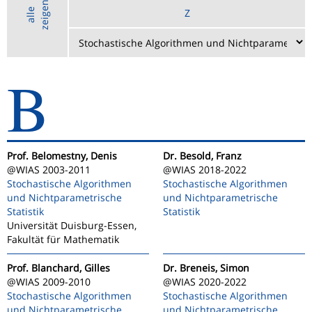
n
a
l
l
e
z
e
i
g
e
Z
B
Prof. Belomestny, Denis
Dr. Besold, Franz
@WIAS 2003-2011
@WIAS 2018-2022
Stochastische Algorithmen
Stochastische Algorithmen
und Nichtparametrische
und Nichtparametrische
Statistik
Statistik
Universität Duisburg-Essen,
Fakultät für Mathematik
Prof. Blanchard, Gilles
Dr. Breneis, Simon
@WIAS 2009-2010
@WIAS 2020-2022
Stochastische Algorithmen
Stochastische Algorithmen
und Nichtparametrische
und Nichtparametrische