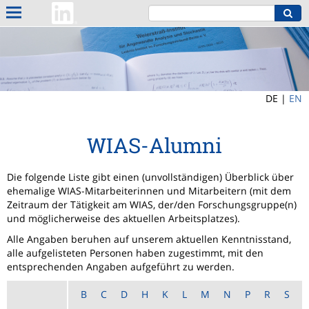
DE |
EN
WIAS-Alumni
Die folgende Liste gibt einen (unvollständigen) Überblick über
ehemalige WIAS-Mitarbeiterinnen und Mitarbeitern (mit dem
Zeitraum der Tätigkeit am WIAS, der/den Forschungsgruppe(n)
und möglicherweise des aktuellen Arbeitsplatzes).
Alle Angaben beruhen auf unserem aktuellen Kenntnisstand,
alle aufgelisteten Personen haben zugestimmt, mit den
entsprechenden Angaben aufgeführt zu werden.
B
C
D
H
K
L
M
N
P
R
S