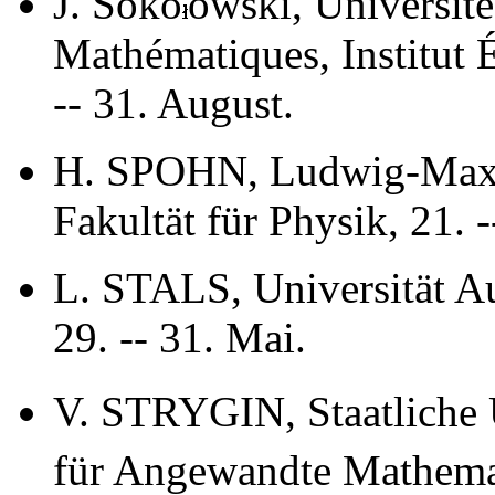
J. Soko
owski, Université
Mathématiques, Institut É
-- 31. August.
H. SPOHN, Ludwig-Maxim
Fakultät für Physik, 21. -
L. STALS, Universität Au
29. -- 31. Mai.
V. STRYGIN, Staatliche U
für Angewandte Mathemat