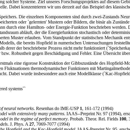
ng solcher Systeme. Ziel unseres Forschungsprojektes auf diesem Gebi
 Dabei konzentrieren wir uns derzeit auf das Beispiel des klassischen
n Speichers. Die einzelnen Komponenten sind durch zwei-Zustands Neur
eicherten oder `gelernten' Mustern oder Bildern, die binär als Zustä
nn durch eine Hamilton- oder Energie-Funktion beschrieben werden. Di
dsraum abläuft, der die Energiefunktion stochastisch oder deterministi
erten Muster erlauben. Vom Standpunkt der statistischen Mechanik en
dells, die bereits Hopfield in numerischen Untersuchungen feststellte,
alb derer der beschriebene Prozess nicht mehr funktioniert (`Speicherk
bzw. Robustheit gegen Beschädigung und Fehler. Eine Übersicht über m
 erstmals eine rigorose Konstruktion der Gibbszustände des Hopfield-M
n Fluktuationen thermodynamischer Funktionen mit Martingalmethoden 
t. Dabei wurde insbesondere auch eine Modellklasse (`Kac-Hopfield Mod
ered systems``
of neural networks
. Resenhas do IME-USP
1
, 161-172 (1994)
odel with extensively many patterns
. IAAS--Preprint Nr. 97 (1994), ersc
model in the regime of perfect memory
. Probab. Theor. Rel. Fields
100
,
odels
. J. Phys. A
27
, 7069-7077 (1994)
r the Hopfield and the Kac-Hopfield model
. IAAS-Preprint Nr. 95, ersche