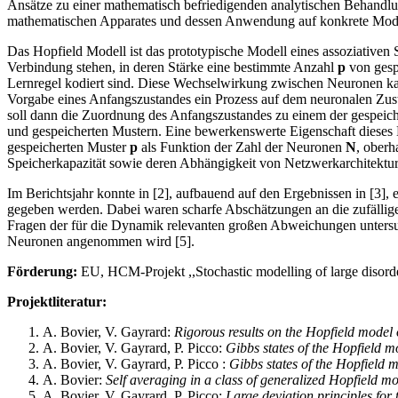
Ansätze zu einer mathematisch befriedigenden analytischen Behandlu
mathematischen Apparates und dessen Anwendung auf konkrete Modelle.
Das Hopfield Modell ist das prototypische Modell eines assoziative
Verbindung stehen, in deren Stärke eine bestimmte Anzahl
p
von gesp
Lernregel kodiert sind. Diese Wechselwirkung zwischen Neuronen ka
Vorgabe eines Anfangszustandes ein Prozess auf dem neuronalen Zustan
soll dann die Zuordnung des Anfangszustandes zu einem der gespeich
und gespeicherten Mustern. Eine bewerkenswerte Eigenschaft dieses Mo
gespeicherten Muster
p
als Funktion der Zahl der Neuronen
N
, oberh
Speicherkapazität sowie deren Abhängigkeit von Netzwerkarchitektur 
Im Berichtsjahr konnte in [2], aufbauend auf den Ergebnissen in [3],
gegeben werden. Dabei waren scharfe Abschätzungen an die zufällige
Fragen der für die Dynamik relevanten großen Abweichungen untersuch
Neuronen angenommen wird [5].
Förderung:
EU, HCM-Projekt ,,Stochastic modelling of large disord
Projektliteratur:
A. Bovier, V. Gayrard:
Rigorous results on the Hopfield model 
A. Bovier, V. Gayrard, P. Picco:
Gibbs states of the Hopfield m
A. Bovier, V. Gayrard, P. Picco :
Gibbs states of the Hopfield 
A. Bovier:
Self averaging in a class of generalized Hopfield m
A. Bovier, V. Gayrard, P. Picco:
Large deviation principles fo