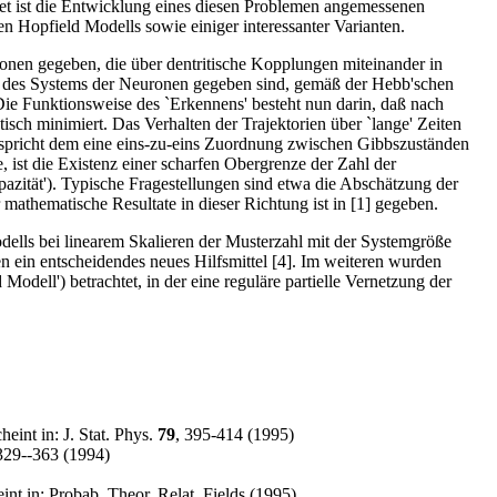
et ist die Entwicklung eines diesen Problemen angemessenen
 Hopfield Modells sowie einiger interessanter Varianten.
onen gegeben, die über dentritische Kopplungen miteinander in
nde des Systems der Neuronen gegeben sind, gemäß der Hebb'schen
e Funktionsweise des `Erkennens' besteht nun darin, daß nach
sch minimiert. Das Verhalten der Trajektorien über `lange' Zeiten
tspricht dem eine eins-zu-eins Zuordnung zwischen Gibbszuständen
 ist die Existenz einer scharfen Obergrenze der Zahl der
apazität'). Typische Fragestellungen sind etwa die Abschätzung der
athematische Resultate in dieser Richtung ist in [1] gegeben.
odells bei linearem Skalieren der Musterzahl mit der Systemgröße
ein entscheidendes neues Hilfsmittel [4]. Im weiteren wurden
ell') betrachtet, in der eine reguläre partielle Vernetzung der
heint in: J. Stat. Phys.
79
, 395-414 (1995)
 329--363 (1994)
int in: Probab. Theor. Relat. Fields (1995)