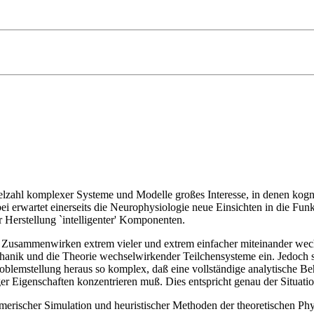
lzahl komplexer Systeme und Modelle großes Interesse, in denen kogni
bei erwartet einerseits die Neurophysiologie neue Einsichten in die Funk
 Herstellung `intelligenter' Komponenten.
dem Zusammenwirken extrem vieler und extrem einfacher miteinander wec
chanik und die Theorie wechselwirkender Teilchensysteme ein. Jedoch s
roblemstellung heraus so komplex, daß eine vollständige analytische Be
er Eigenschaften konzentrieren muß. Dies entspricht genau der Situatio
erischer Simulation und heuristischer Methoden der theoretischen Physi